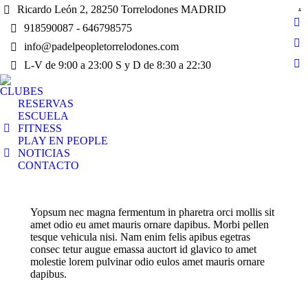
.
Ricardo León 2, 28250 Torrelodones MADRID
918590087 - 646798575
Fa
pa
info@padelpeopletorrelodones.com
In
op
L-V de 9:00 a 23:00 S y D de 8:30 a 22:30
pa
Yo
in
op
pa
n
CLUBES
in
op
RESERVAS
w
n
ESCUELA
in
w
FITNESS
n
PLAY EN PEOPLE
w
NOTICIAS
CONTACTO
Yopsum nec magna fermentum in pharetra orci mollis sit
amet odio eu amet mauris ornare dapibus. Morbi pellen
tesque vehicula nisi. Nam enim felis apibus egetras
consec tetur augue emassa auctort id glavico to amet
molestie lorem pulvinar odio eulos amet mauris ornare
dapibus.