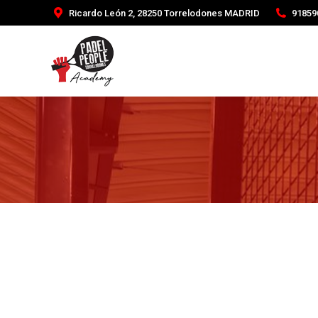
Ricardo León 2, 28250 Torrelodones MADRID
91859