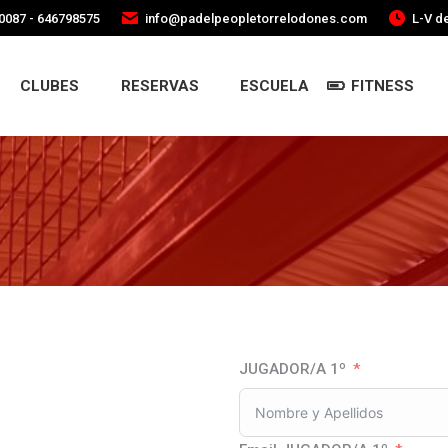
0087 - 646798575
info@padelpeopletorrelodones.com
L-V de
CLUBES
RESERVAS
ESCUELA
FITNESS
JUGADOR/A 1º