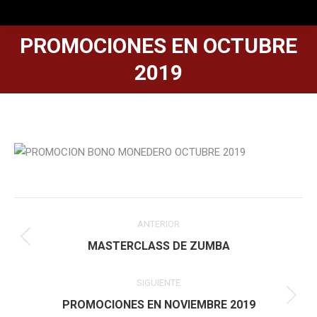
PROMOCIONES EN OCTUBRE
2019
Navegación
ANTERIOR
entre
Publicación
MASTERCLASS DE ZUMBA
anterior:
publicaciones
SIGUIENTE
Publicación
PROMOCIONES EN NOVIEMBRE 2019