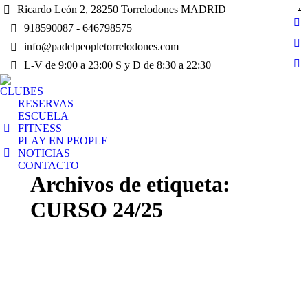
.
Ricardo León 2, 28250 Torrelodones MADRID
918590087 - 646798575
Fa
pa
info@padelpeopletorrelodones.com
In
op
L-V de 9:00 a 23:00 S y D de 8:30 a 22:30
pa
Yo
in
op
pa
n
CLUBES
in
op
RESERVAS
wi
n
in
ESCUELA
wi
FITNESS
n
PLAY EN PEOPLE
wi
NOTICIAS
CONTACTO
Archivos de etiqueta:
CURSO 24/25