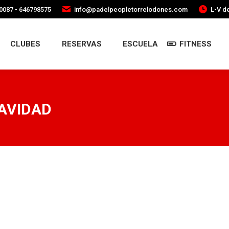
0087 - 646798575
info@padelpeopletorrelodones.com
L-V de
CLUBES
RESERVAS
ESCUELA
FITNESS
AVIDAD