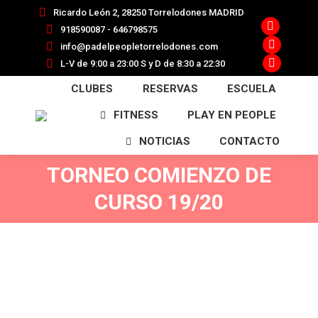
.
Ricardo León 2, 28250 Torrelodones MADRID
918590087 - 646798575
Facebook
info@padelpeopletorrelodones.com
page
Instagra
L-V de 9:00 a 23:00 S y D de 8:30 a 22:30
opens
page
YouTube
CLUBES
RESERVAS
ESCUELA
in
opens
page
new
in
opens
FITNESS
PLAY EN PEOPLE
window
new
in
NOTICIAS
CONTACTO
window
new
window
TORNEO COMIENZO DE
CURSO 19/20