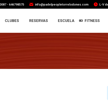
0087 - 646798575
info@padelpeopletorrelodones.com
L-V de
CLUBES
RESERVAS
ESCUELA
FITNESS