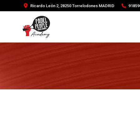
Ricardo León 2, 28250 Torrelodones MADRID
91859