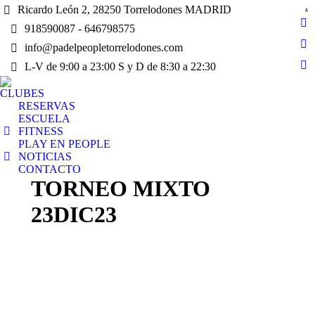
.
Ricardo León 2, 28250 Torrelodones MADRID
918590087 - 646798575
Fa
pa
info@padelpeopletorrelodones.com
In
op
L-V de 9:00 a 23:00 S y D de 8:30 a 22:30
pa
Yo
in
op
pa
n
CLUBES
in
op
RESERVAS
wi
n
in
ESCUELA
wi
FITNESS
n
PLAY EN PEOPLE
wi
NOTICIAS
CONTACTO
TORNEO MIXTO
23DIC23