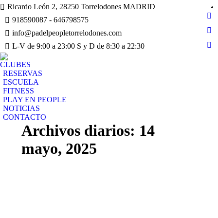
.
Ricardo León 2, 28250 Torrelodones MADRID
918590087 - 646798575
Fa
pa
info@padelpeopletorrelodones.com
In
op
L-V de 9:00 a 23:00 S y D de 8:30 a 22:30
pa
Yo
in
op
pa
ne
CLUBES
in
op
RESERVAS
wi
ne
in
ESCUELA
wi
FITNESS
ne
PLAY EN PEOPLE
wi
NOTICIAS
CONTACTO
Archivos diarios:
14
mayo, 2025